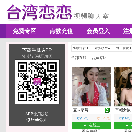
免费专区
点数充值
会员登入
注
业绩排行
一对多收费
一对一收费
下载手机 APP
随时与你视讯聊天
全部在線
台妹专区
夏末草莓
草帽女孩
APP使用說明
一对多5点
一对一20点
一对多5点
QRcode說明
在线上
看免费视讯
看免