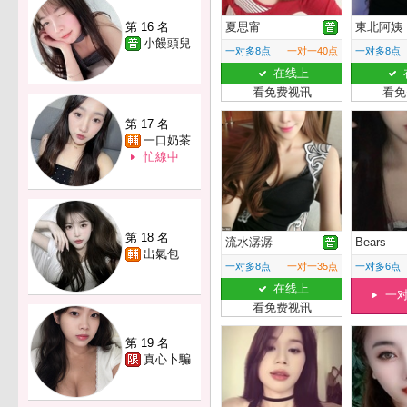
第 16 名
夏思甯
東北阿姨
小饅頭兒
一对多8点
一对一40点
一对多8点
在线上
看免费视讯
看免
第 17 名
一口奶茶
忙線中
第 18 名
流水潺潺
Bears
出氣包
一对多8点
一对一35点
一对多6点
在线上
一
看免费视讯
第 19 名
真心卜騙