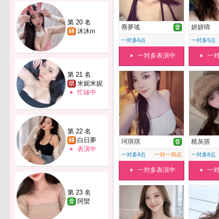
第 20 名
喬夢瑤
妍妍唷
沐沐m
一对多6点
一对多5点
一对多表演中
一
第 21 名
米妮米妮
忙線中
第 22 名
白日夢
珂琪琪
糙灰搭
表演中
一对多8点
一对一35点
一对多8点
一对多表演中
一
第 23 名
阿蠻