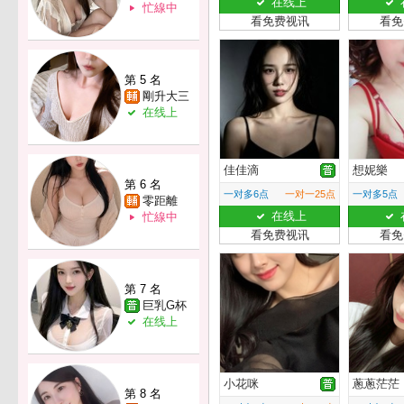
在线上
忙線中
看免费视讯
看免
第 5 名
剛升大三
在线上
佳佳滴
想妮樂
第 6 名
一对多6点
一对一25点
一对多5点
零距離
在线上
忙線中
看免费视讯
看免
第 7 名
巨乳G杯
在线上
小花咪
蔥蔥茫茫
第 8 名