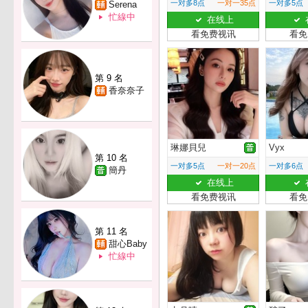
一对多8点
一对一35点
一对多5点
Serena
忙線中
在线上
看免费视讯
看免
第 9 名
香奈奈子
琳娜貝兒
Vyx
第 10 名
一对多5点
一对一20点
一对多6点
簡丹
在线上
看免费视讯
看免
第 11 名
甜心Baby
忙線中