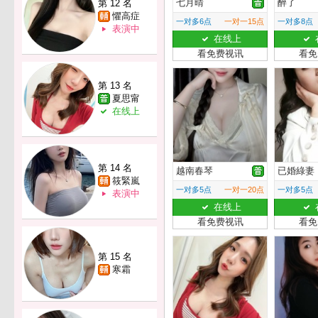
七月晴
醉了
第 12 名
懼高症
一对多6点
一对一15点
一对多8点
表演中
在线上
看免费视讯
看免
第 13 名
夏思甯
在线上
第 14 名
越南春琴
已婚綠妻
筱緊嵐
一对多5点
一对一20点
一对多5点
表演中
在线上
看免费视讯
看免
第 15 名
寒霜