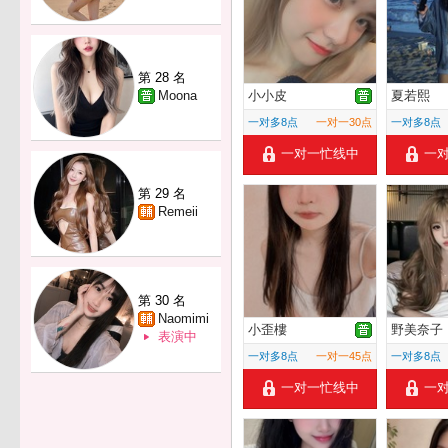
第 28 名
Moona
小小皮
夏若熙
一对多8点
一对一30点
一对多8点
一对一忙线中
一
第 29 名
Remeii
第 30 名
Naomimi
小歪樓
野美奈子
表演中
一对多8点
一对一45点
一对多8点
一对一忙线中
一