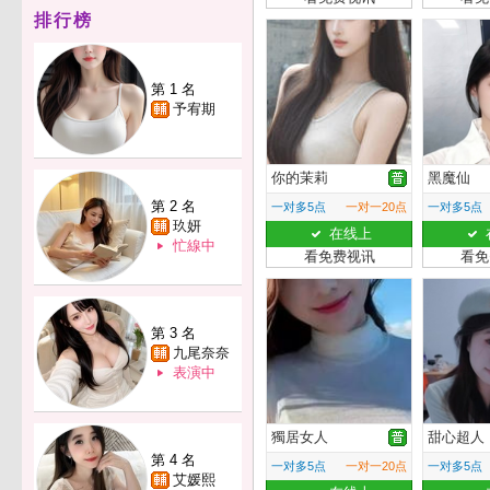
排行榜
第 1 名
予宥期
你的茉莉
黑魔仙
第 2 名
一对多5点
一对一20点
一对多5点
玖妍
在线上
忙線中
看免费视讯
看免
第 3 名
九尾奈奈
表演中
獨居女人
甜心超人
第 4 名
一对多5点
一对一20点
一对多5点
艾媛熙