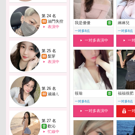
第 24 名
油門失控
我是優優
綝綝兒
表演中
一对多8点
一对多8点
一对多表演中
一
第 25 名
梨芽
表演中
第 26 名
筱瑜
福福很肥
涵涵ㄦ
一对多8点
一对多8点
一对多表演中
一
第 27 名
歡沁
忙線中